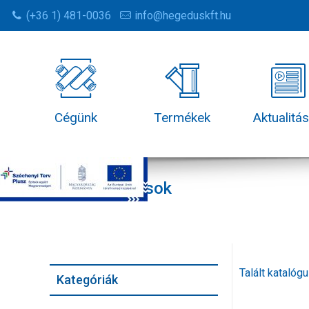
(+36 1) 481-0036
info@hegeduskft.hu
Cégünk
Termékek
Aktualitá
Katalógusok
Talált katalóg
Kategóriák