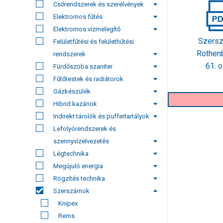
Csőrendszerek és szerelvények
Elektromos fűtés
Elektromos vízmelegítő
Szers
Felületfűtési és felülethűtési
Rothen
rendszerek
61. o
Fürdőszoba szaniter
Fűtőtestek és radiátorok
Gázkészülék
Hibrid kazánok
Indirekt tárolók és puffertartályok
Lefolyórendszerek és
szennyvízelvezetés
Légtechnika
Megújuló energia
Rögzítés technika
Szerszámok
Knipex
Rems