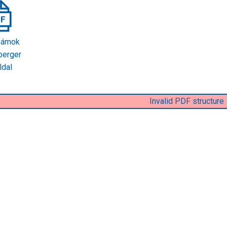
zámok
berger
ldal
Invalid PDF structure