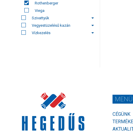
Rothenberger
Viega
Szivattyúk
Vegyestüzelésű kazán
Vízkezelés
MENÜ
CÉGÜNK
TERMÉK
AKTUALI