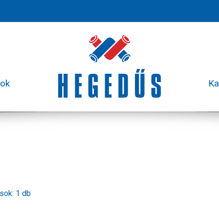
sok
Ka
usok: 1 db