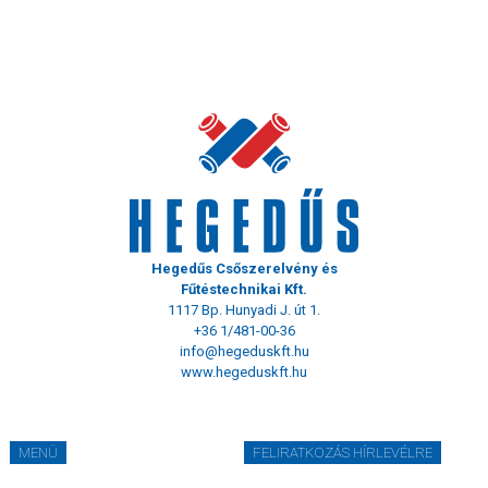
Hegedűs Csőszerelvény és
Fűtéstechnikai Kft.
1117 Bp. Hunyadi J. út 1.
+36 1/481-00-36
info@hegeduskft.hu
www.hegeduskft.hu
MENÜ
FELIRATKOZÁS HÍRLEVÉLRE