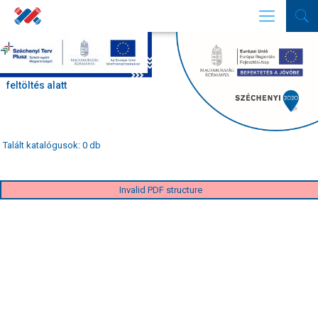
SZŰRŐ
Segédletek-
feltöltés alatt
Talált katalógusok: 0 db
Invalid PDF structure