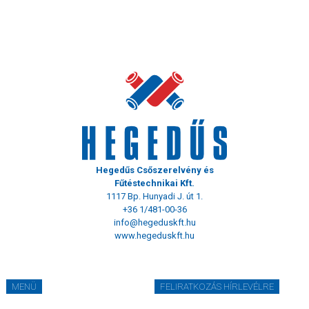
Hegedűs Csőszerelvény és
Fűtéstechnikai Kft.
1117 Bp. Hunyadi J. út 1.
+36 1/481-00-36
info@hegeduskft.hu
www.hegeduskft.hu
MENÜ
FELIRATKOZÁS HÍRLEVÉLRE