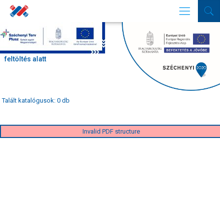
SZŰRŐ
Segédletek-
feltöltés alatt
Talált katalógusok: 0 db
Invalid PDF structure