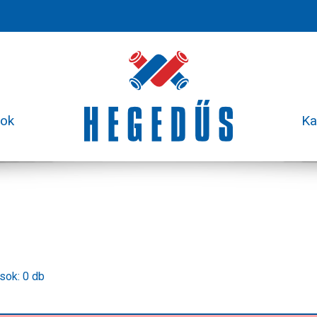
sok
Ka
usok: 0 db