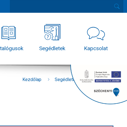
talógusok
Segédletek
Kapcsolat
Kezdőlap
Segédletek-feltöltés alatt