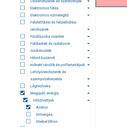
Csőrendszerek és szerelvények
Elektromos fűtés
Elektromos vízmelegítő
Felületfűtési és felülethűtési
rendszerek
Fürdőszoba szaniter
Fűtőtestek és radiátorok
Gázkészülék
Hibrid kazánok
Indirekt tárolók és puffertartályok
Lefolyórendszerek és
szennyvízelvezetés
Légtechnika
Megújuló energia
Hőszivattyúk
Ariston
Immergas
Stiebel Eltron