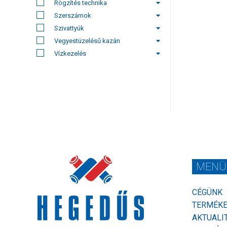
Rögzítés technika
Szerszámok
Szivattyúk
Vegyestüzelésű kazán
Vízkezelés
MENÜ
CÉGÜNK
TERMÉK
AKTUALI