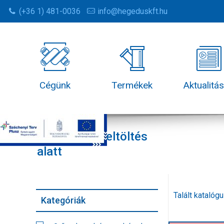
(+36 1) 481-0036
info@hegeduskft.hu
Cégünk
Termékek
Aktualitá
Segédletek-feltöltés
alatt
Talált katalóg
Kategóriák