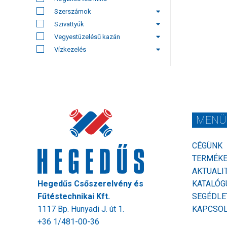
Szerszámok
Szivattyúk
Vegyestüzelésű kazán
Vízkezelés
MENÜ
CÉGÜNK
TERMÉK
AKTUALI
Hegedűs Csőszerelvény és
KATALÓG
Fűtéstechnikai Kft.
SEGÉDLE
1117 Bp. Hunyadi J. út 1.
KAPCSO
+36 1/481-00-36