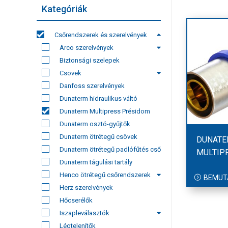
Kategóriák
Csőrendszerek és szerelvények
Arco szerelvények
Biztonsági szelepek
Csövek
Danfoss szerelvények
Dunaterm hidraulikus váltó
Dunaterm Multipress Présidom
Dunaterm osztó-gyűjtők
Dunaterm ötrétegű csövek
DUNATE
Dunaterm ötrétegű padlófűtés cső
MULTIP
Dunaterm tágulási tartály
Henco ötrétegű csőrendszerek
BEMUT
Herz szerelvények
Hőcserélők
Iszapleválasztók
Légtelenítők