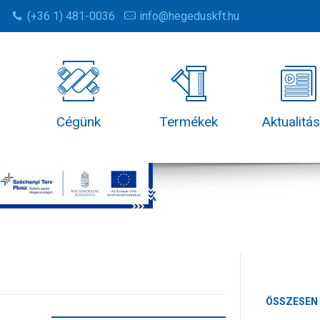
(+36 1) 481-0036
info@hegeduskft.hu
Cégünk
Termékek
Aktualitá
Termékek
ÖSSZESEN 