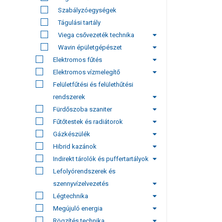
Szabályzóegységek
Tágulási tartály
Viega csővezeték technika
Wavin épületgépészet
Elektromos fűtés
Elektromos vízmelegítő
Felületfűtési és felülethűtési
rendszerek
Fürdőszoba szaniter
Fűtőtestek és radiátorok
Gázkészülék
Hibrid kazánok
Indirekt tárolók és puffertartályok
Lefolyórendszerek és
szennyvízelvezetés
Légtechnika
Megújuló energia
Rögzítés technika