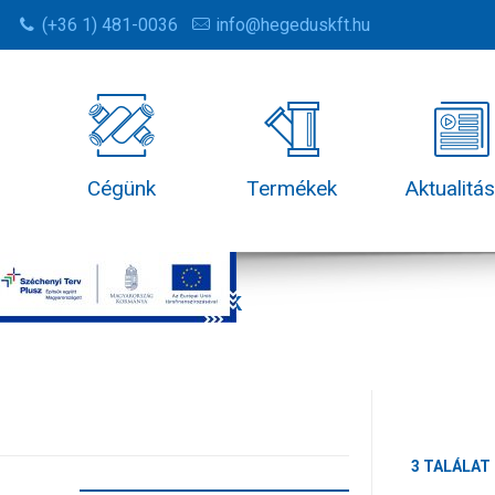
(+36 1) 481-0036
info@hegeduskft.hu
Cégünk
Termékek
Aktualitá
Termékek
3 TALÁLAT