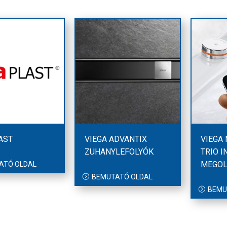
AST
VIEGA ADVANTIX
VIEGA
ZUHANYLEFOLYÓK
TRIO I
MEGO
ATÓ OLDAL
BEMUTATÓ OLDAL
BEMU