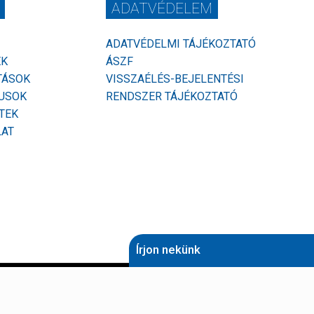
ADATVÉDELEM
ADATVÉDELMI TÁJÉKOZTATÓ
EK
ÁSZF
TÁSOK
VISSZAÉLÉS-BEJELENTÉSI
USOK
RENDSZER TÁJÉKOZTATÓ
TEK
LAT
Írjon nekünk
Név (kötelező)