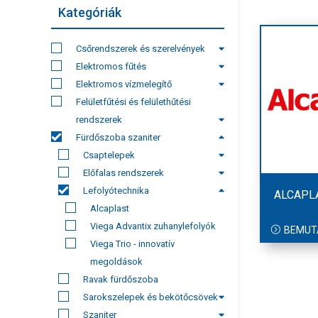
Kategóriák
Csőrendszerek és szerelvények
Elektromos fűtés
Elektromos vízmelegítő
Felületfűtési és felülethűtési
rendszerek
Fürdőszoba szaniter
Csaptelepek
Előfalas rendszerek
Lefolyótechnika
ALCAPL
Alcaplast
Viega Advantix zuhanylefolyók
BEMUT
Viega Trio - innovatív
megoldások
Ravak fürdőszoba
Sarokszelepek és bekötőcsövek
Szaniter