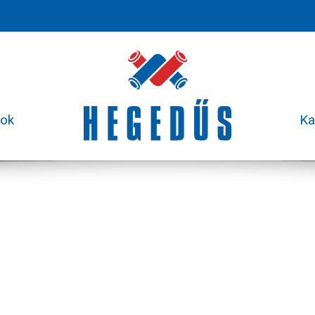
sok
Ka