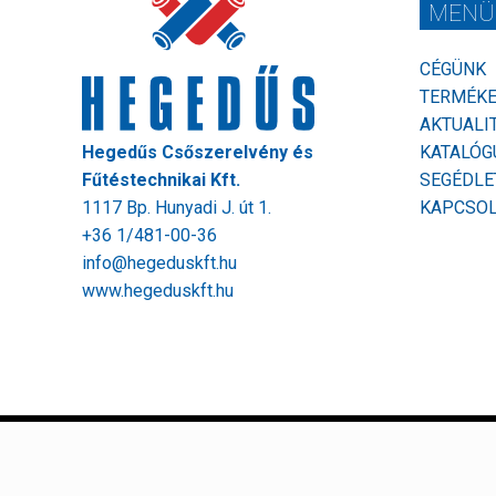
MENÜ
CÉGÜNK
TERMÉK
AKTUALI
Hegedűs Csőszerelvény és
KATALÓG
Fűtéstechnikai Kft.
SEGÉDLE
1117 Bp. Hunyadi J. út 1.
KAPCSO
+36 1/481-00-36
info@hegeduskft.hu
www.hegeduskft.hu
© Copyright 2020 Hegedűs Csőszerelvény és Fűtéstechnikai Kft.