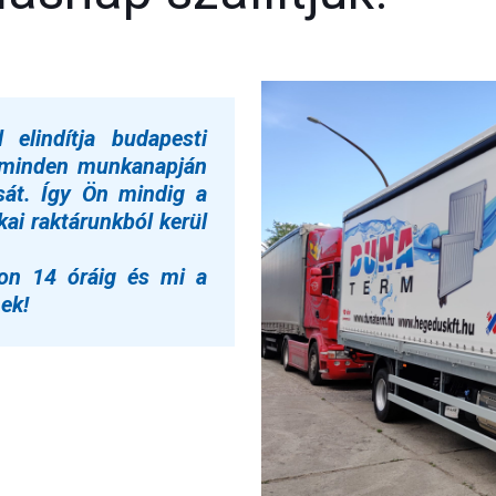
elindítja budapesti
t minden munkanapján
ását. Így Ön mindig a
kai raktárunkból kerül
on 14 óráig és mi a
ek!