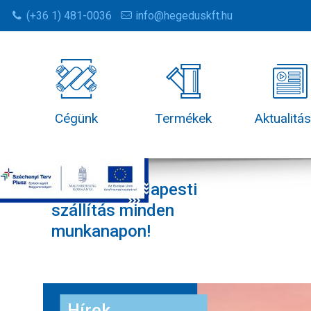
(+36 1) 481-0036
info@hegeduskft.hu
Cégünk
Termékek
Aktualitá
Ingyenes budapesti
szállítás minden
munkanapon!
Hírek