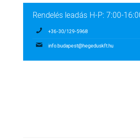
Rendelés leadás H-P: 7:00-16:0
+36-30/129-5968
info.budapest@hegeduskft.hu