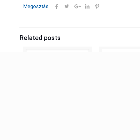
Megosztás
Related posts
2026.04.13.
2025.08.27.
Felszerszámozunk!
Villanybojler
készülékcser
BŐVEBBEN