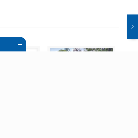
2024.10.15.
Kft. partner
Győri családi nap és
ó: RAVAK
horgászverseny
VEBBEN
BŐVEBBEN