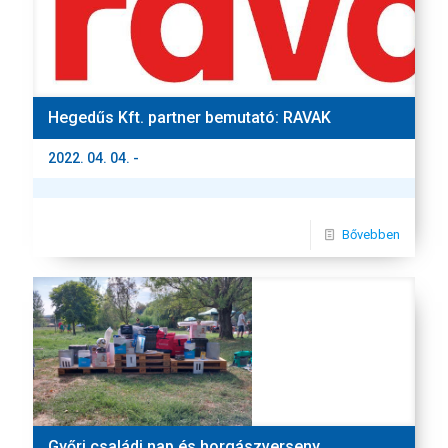
Hegedűs Kft. partner bemutató: RAVAK
2022. 04. 04. -
Bővebben
Győri családi nap és horgászverseny