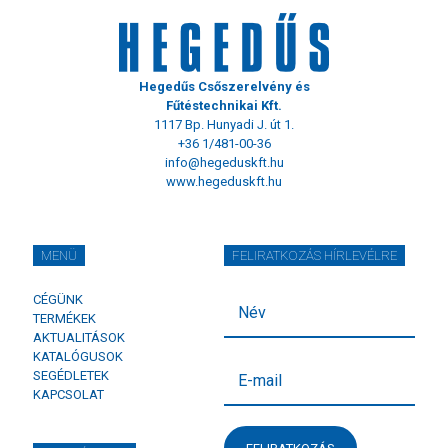
Hegedűs Csőszerelvény és
Fűtéstechnikai Kft.
1117 Bp. Hunyadi J. út 1.
+36 1/481-00-36
info@hegeduskft.hu
www.hegeduskft.hu
MENÜ
FELIRATKOZÁS HÍRLEVÉLRE
CÉGÜNK
TERMÉKEK
AKTUALITÁSOK
KATALÓGUSOK
SEGÉDLETEK
KAPCSOLAT