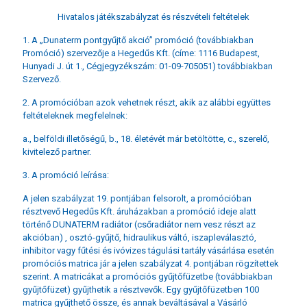
Hivatalos játékszabályzat és részvételi feltételek
1. A „Dunaterm pontgyűjtő akció” promóció (továbbiakban
Promóció) szervezője a Hegedűs Kft. (címe: 1116 Budapest,
Hunyadi J. út 1., Cégjegyzékszám: 01-09-705051) továbbiakban
Szervező.
2. A promócióban azok vehetnek részt, akik az alábbi együttes
feltételeknek megfelelnek:
a., belföldi illetőségű, b., 18. életévét már betöltötte, c., szerelő,
kivitelező partner.
3. A promóció leírása:
A jelen szabályzat 19. pontjában felsorolt, a promócióban
résztvevő Hegedűs Kft. áruházakban a promóció ideje alatt
történő DUNATERM radiátor (csőradiátor nem vesz részt az
akcióban) , osztó-gyűjtő, hidraulikus váltó, iszapleválasztó,
inhibitor vagy fűtési és ivóvizes tágulási tartály vásárlása esetén
promóciós matrica jár a jelen szabályzat 4. pontjában rögzítettek
szerint. A matricákat a promóciós gyűjtőfüzetbe (továbbiakban
gyűjtőfüzet) gyűjthetik a résztvevők. Egy gyűjtőfüzetben 100
matrica gyűjthető össze, és annak beváltásával a Vásárló