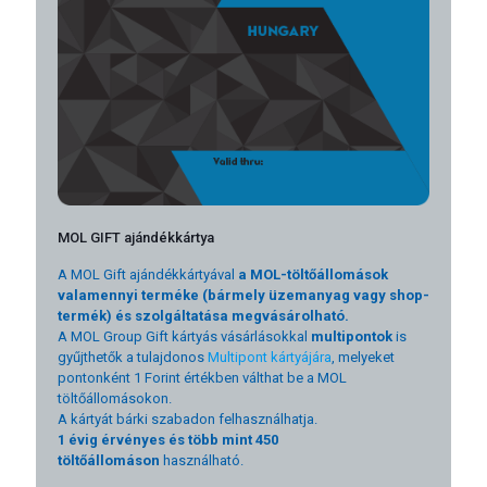
MOL GIFT ajándékkártya
A MOL Gift ajándékkártyával
a MOL-töltőállomások
valamennyi terméke (bármely üzemanyag vagy shop-
termék) és szolgáltatása megvásárolható.
A MOL Group Gift kártyás vásárlásokkal
multipontok
is
gyűjthetők a tulajdonos
Multipont kártyájára
, melyeket
pontonként 1 Forint értékben válthat be a MOL
töltőállomásokon.
A kártyát bárki szabadon felhasználhatja.
1 évig érvényes és több mint 450
töltőállomáson
használható.