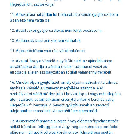
Hegedűs Kft. azt bevonja.
11. A beváltási határidőn túl bemutatásra kerülő gyűjtőfüzetet a
Szervező nem váltja be.
12. Beváltáskor gyűjtőfüzeteket nem lehet összevonni.
13. A matricák készpénzre nem válthatók.
14. A promócióban való részvétel önkéntes.
15. Azáltal, hogy a Vásárló a gyűjtőfüzetét az ajándékkártya
beváltásakor átadja a pénztárosnak, tudomásul veszi és
elfogadja a jelen szabályzatban foglalt valamennyi feltételt.
16. Minden olyan gyűjtőfüzet, amely olyan matricákat tartalmaz,
amihez a Vásárló a Szervező megítélése szerint a jelen
szabályzatot sértő módon jutott hozzá, lopott vagy más illegális
úton szerzett, automatikusan érvénytelenítésre kerül és azt a
Hegedűs Kft. bevonja. A bevont gyűjtőfüzetek a Szervező
tulajdonában maradnak, visszatérítésre nincs mód.
17. A Szervező fenntartja a jogot, hogy előzetes figyelmeztetés
nélkül bármikor felfüggessze vagy megszüntesse a promóciót
előre nem látható kivételes körülmények felmerülése esetén.