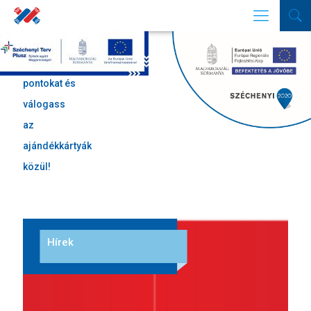
Gyűjtsd a
pontokat és
válogass
az
ajándékkártyák
közül!
Hírek