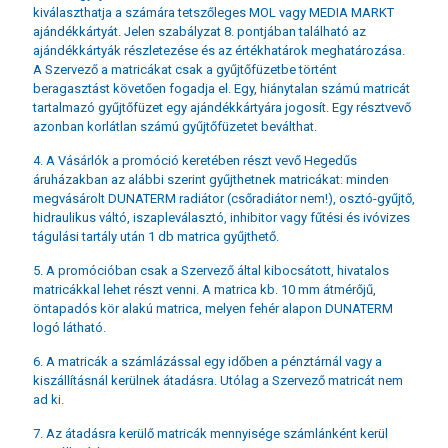
kiválaszthatja a számára tetszőleges MOL vagy MEDIA MARKT
ajándékkártyát. Jelen szabályzat 8. pontjában található az
ajándékkártyák részletezése és az értékhatárok meghatározása.
A Szervező a matricákat csak a gyűjtőfüzetbe történt
beragasztást követően fogadja el. Egy, hiánytalan számú matricát
tartalmazó gyűjtőfüzet egy ajándékkártyára jogosít. Egy résztvevő
azonban korlátlan számú gyűjtőfüzetet beválthat.
4. A Vásárlók a promóció keretében részt vevő Hegedűs
áruházakban az alábbi szerint gyűjthetnek matricákat: minden
megvásárolt DUNATERM radiátor (csőradiátor nem!), osztó-gyűjtő,
hidraulikus váltó, iszapleválasztó, inhibitor vagy fűtési és ivóvizes
tágulási tartály után 1 db matrica gyűjthető.
5. A promócióban csak a Szervező által kibocsátott, hivatalos
matricákkal lehet részt venni. A matrica kb. 10 mm átmérőjű,
öntapadós kör alakú matrica, melyen fehér alapon DUNATERM
logó látható.
6. A matricák a számlázással egy időben a pénztárnál vagy a
kiszállításnál kerülnek átadásra. Utólag a Szervező matricát nem
ad ki.
7. Az átadásra kerülő matricák mennyisége számlánként kerül