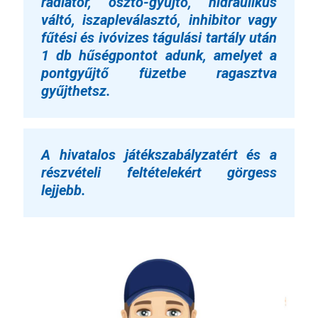
radiátor, osztó-gyűjtő, hidraulikus
váltó, iszapleválasztó, inhibitor vagy
fűtési és ivóvizes tágulási tartály után
1 db hűségpontot adunk, amelyet a
pontgyűjtő füzetbe ragasztva
gyűjthetsz.
A hivatalos játékszabályzatért és a
részvételi feltételekért görgess
lejjebb.