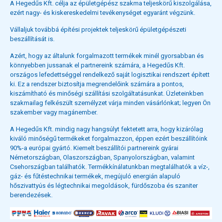
A Hegedűs Kft. célja az épületgépész szakma teljeskörű kiszolgálása,
ezért nagy- és kiskereskedelmi tevékenységet egyaránt végzünk.
Vállaljuk továbbá építési projektek teljeskörű épületgépészeti
beszállítását is.
Azért, hogy az általunk forgalmazott termékek minél gyorsabban és
könnyebben jussanak el partnereink számára, a Hegedűs Kft.
országos lefedettséggel rendelkező saját logisztikai rendszert épített
ki. Ez a rendszer biztosítja megrendelőink számára a pontos,
kiszámítható és minőségi szállítási szolgáltatásunkat. Üzleteinkben
szakmailag felkészült személyzet várja minden vásárlónkat; legyen Ön
szakember vagy magánember.
A Hegedűs Kft. mindig nagy hangsúlyt fektetett arra, hogy kizárólag
kiváló minőségű termékeket forgalmazzon, éppen ezért beszállítóink
90%-a európai gyártó. Kiemelt beszállítói partnereink gyárai
Németországban, Olaszországban, Spanyolországban, valamint
Csehországban találhatók. Termékkínálatunkban megtalálhatók a víz-,
gáz- és fűtéstechnikai termékek, megújuló energián alapuló
hőszivattyús és légtechnikai megoldások, fürdőszoba és szaniter
berendezések.