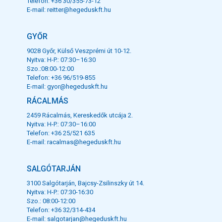
Telefon: +36 30/355-73-12
E-mail:
reitter@hegeduskft.hu
GYŐR
9028 Győr, Külső Veszprémi út 10-12.
Nyitva: H-P.: 07:30–16:30
Szo.:08:00-12:00
Telefon: +36 96/519-855
E-mail:
gyor@hegeduskft.hu
RÁCALMÁS
2459 Rácalmás, Kereskedők utcája 2.
Nyitva: H-P.: 07:30–16:00
Telefon: +36 25/521 635
E-mail:
racalmas@hegeduskft.hu
SALGÓTARJÁN
3100 Salgótarján, Bajcsy-Zsilinszky út 14.
Nyitva: H-P.: 07:30-16:30
Szo.: 08:00-12:00
Telefon: +36 32/314-434
E-mail:
salgotarjan@hegeduskft.hu