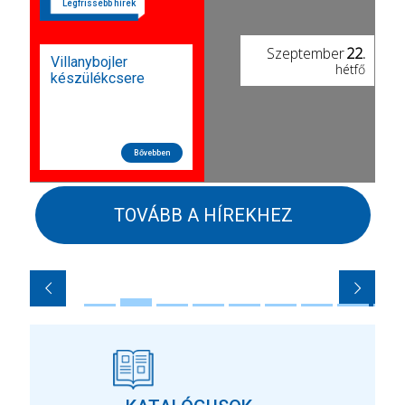
Szeptember
22.
Villanybojler
hétfő
készülékcsere