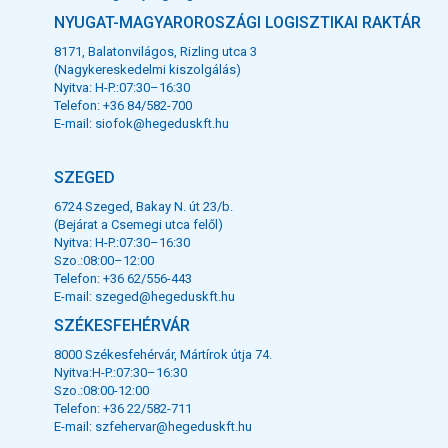
NYUGAT-MAGYAROROSZÁGI LOGISZTIKAI RAKTÁR
8171, Balatonvilágos, Rizling utca 3
(Nagykereskedelmi kiszolgálás)
Nyitva: H-P.:07:30–16:30
Telefon: +36 84/582-700
E-mail:
siofok@hegeduskft.hu
SZEGED
6724 Szeged, Bakay N. út 23/b.
(Bejárat a Csemegi utca felől)
Nyitva: H-P.:07:30–16:30
Szo.:08:00–12:00
Telefon: +36 62/556-443
E-mail:
szeged@hegeduskft.hu
SZÉKESFEHÉRVÁR
8000 Székesfehérvár, Mártírok útja 74.
Nyitva:H-P.:07:30–16:30
Szo.:08:00-12:00
Telefon: +36 22/582-711
E-mail:
szfehervar@hegeduskft.hu