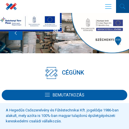
CÉGÜNK
SZOLGÁLTATÁSAINK
SZAKÜZLETEINK
PÁLYÁZAT
KARRIER
BEMUTATKOZÁS
A Hegedűs Csőszerelvény és Fűtéstechnikai Kft. jogelődje 1986-ban
alakult, mely azóta is 100%-ban magyar tulajdonú épületgépészeti
kereskedelmi családi vállalkozás.