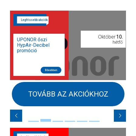
Október
10.
UPONOR őszi
hétfő
HypAir-Decibel
promóció