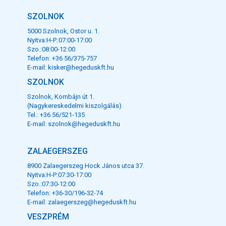
SZOLNOK
5000 Szolnok, Ostor u. 1.
Nyitva:H-P.:07:00-17:00
Szo.:08:00-12:00
Telefon: +36 56/375-757
E-mail:
kisker@hegeduskft.hu
SZOLNOK
Szolnok, Kombájn út 1.
(Nagykereskedelmi kiszolgálás)
Tel.: +36 56/521-135
E-mail:
szolnok@hegeduskft.hu
ZALAEGERSZEG
8900 Zalaegerszeg Hock János utca 37.
Nyitva:H-P:07:30-17:00
Szo.:07:30-12:00
Telefon: +36-30/196-32-74
E-mail:
zalaegerszeg@hegeduskft.hu
VESZPRÉM