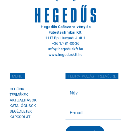
Hegedűs Csőszerelvény és
Fűtéstechnikai Kft.
1117 Bp. Hunyadi J. út 1.
+36 1/481-00-36
info@hegeduskft.hu
www.hegeduskft.hu
MENÜ
FELIRATKOZÁS HÍRLEVÉLRE
CÉGÜNK
TERMÉKEK
AKTUALITÁSOK
KATALÓGUSOK
SEGÉDLETEK
KAPCSOLAT