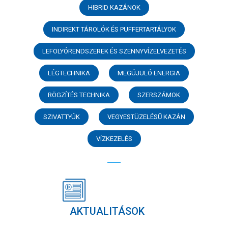
HIBRID KAZÁNOK
INDIREKT TÁROLÓK ÉS PUFFERTARTÁLYOK
LEFOLYÓRENDSZEREK ÉS SZENNYVÍZELVEZETÉS
LÉGTECHNIKA
MEGÚJULÓ ENERGIA
RÖGZÍTÉS TECHNIKA
SZERSZÁMOK
SZIVATTYÚK
VEGYESTÜZELÉSŰ KAZÁN
VÍZKEZELÉS
AKTUALITÁSOK