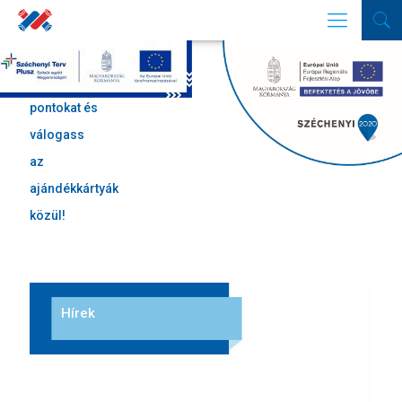
Gyűjtsd a
pontokat és
válogass
az
ajándékkártyák
közül!
Hírek