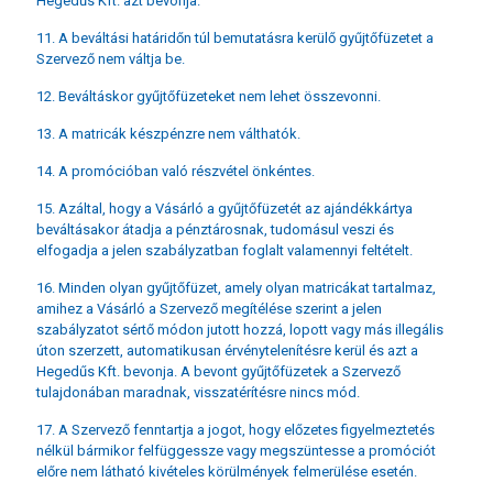
Hegedűs Kft. azt bevonja.
11. A beváltási határidőn túl bemutatásra kerülő gyűjtőfüzetet a
Szervező nem váltja be.
12. Beváltáskor gyűjtőfüzeteket nem lehet összevonni.
13. A matricák készpénzre nem válthatók.
14. A promócióban való részvétel önkéntes.
15. Azáltal, hogy a Vásárló a gyűjtőfüzetét az ajándékkártya
beváltásakor átadja a pénztárosnak, tudomásul veszi és
elfogadja a jelen szabályzatban foglalt valamennyi feltételt.
16. Minden olyan gyűjtőfüzet, amely olyan matricákat tartalmaz,
amihez a Vásárló a Szervező megítélése szerint a jelen
szabályzatot sértő módon jutott hozzá, lopott vagy más illegális
úton szerzett, automatikusan érvénytelenítésre kerül és azt a
Hegedűs Kft. bevonja. A bevont gyűjtőfüzetek a Szervező
tulajdonában maradnak, visszatérítésre nincs mód.
17. A Szervező fenntartja a jogot, hogy előzetes figyelmeztetés
nélkül bármikor felfüggessze vagy megszüntesse a promóciót
előre nem látható kivételes körülmények felmerülése esetén.