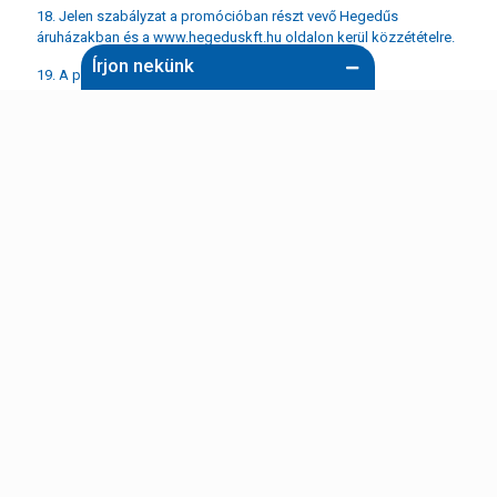
18. Jelen szabályzat a promócióban részt vevő Hegedűs
áruházakban és a www.hegeduskft.hu oldalon kerül közzétételre.
Írjon nekünk
19. A promócióban részt vevő Hegedűs áruházak:
Név (kötelező)
Hegedűs Kft. – 5600 Békéscsaba, Illésházi út 5.
Hegedűs Kft. – 1116 Budapest, Hunyadi J. út 1.
Hegedűs Kft. – 1131 Budapest, Reitter F. u. 175
E-mail (kötelező)
Hegedűs Kft. – 9022 Győr, Külső Veszprémi út 10-12.
Hegedűs Kft. – 3100 Salgótarján, Bajcsy-Zsilinszky út 14.
Tárgy
Hegedűs Kft. – 6724 Szeged, Bakay Nándor út 23/B.
Hegedűs Kft. – 8000 Székesfehérvár, Mártírok útja 74.
Hegedűs Kft. – 5000 Szolnok, Ostor u. 1.
Üzenet
Hegedűs Kft. – 8200 Veszprém, Házgyári u. 24.
Hegedűs Kft. – 8900 Zalaegerszeg, Hock J. utca 37.