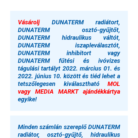
Vásárolj
DUNATERM radiátort,
DUNATERM osztó-gyűjtőt,
DUNATERM hidraulikus váltót,
DUNATERM iszapleválasztót,
DUNATERM inhibitort vagy
DUNATERM fűtési és ivóvizes
tágulási tartályt
2022. március 01. és
2022. június 10. között és tiéd lehet a
tetszőlegesen kiválasztható
MOL
vagy MEDIA MARKT ajándékkártya
egyike!
Minden számlán szereplő DUNATERM
radiátor, osztó-gyűjtő, hidraulikus