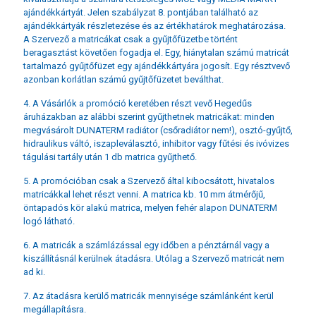
ajándékkártyát. Jelen szabályzat 8. pontjában található az
ajándékkártyák részletezése és az értékhatárok meghatározása.
A Szervező a matricákat csak a gyűjtőfüzetbe történt
beragasztást követően fogadja el. Egy, hiánytalan számú matricát
tartalmazó gyűjtőfüzet egy ajándékkártyára jogosít. Egy résztvevő
azonban korlátlan számú gyűjtőfüzetet beválthat.
4. A Vásárlók a promóció keretében részt vevő Hegedűs
áruházakban az alábbi szerint gyűjthetnek matricákat: minden
megvásárolt DUNATERM radiátor (csőradiátor nem!), osztó-gyűjtő,
hidraulikus váltó, iszapleválasztó, inhibitor vagy fűtési és ivóvizes
tágulási tartály után 1 db matrica gyűjthető.
5. A promócióban csak a Szervező által kibocsátott, hivatalos
matricákkal lehet részt venni. A matrica kb. 10 mm átmérőjű,
öntapadós kör alakú matrica, melyen fehér alapon DUNATERM
logó látható.
6. A matricák a számlázással egy időben a pénztárnál vagy a
kiszállításnál kerülnek átadásra. Utólag a Szervező matricát nem
ad ki.
7. Az átadásra kerülő matricák mennyisége számlánként kerül
megállapításra.