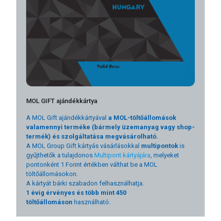
MOL GIFT ajándékkártya
A MOL Gift ajándékkártyával
a MOL-töltőállomások
valamennyi terméke (bármely üzemanyag vagy shop-
termék) és szolgáltatása megvásárolható.
A MOL Group Gift kártyás vásárlásokkal
multipontok
is
gyűjthetők a tulajdonos
Multipont kártyájára
, melyeket
pontonként 1 Forint értékben válthat be a MOL
töltőállomásokon.
A kártyát bárki szabadon felhasználhatja.
1 évig érvényes és több mint 450
töltőállomáson
használható.