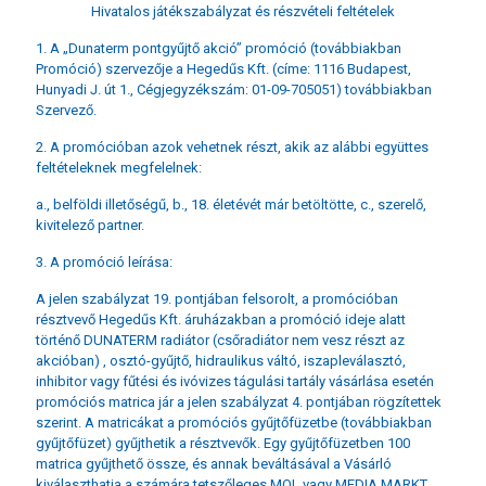
Hivatalos játékszabályzat és részvételi feltételek
1. A „Dunaterm pontgyűjtő akció” promóció (továbbiakban
Promóció) szervezője a Hegedűs Kft. (címe: 1116 Budapest,
Hunyadi J. út 1., Cégjegyzékszám: 01-09-705051) továbbiakban
Szervező.
2. A promócióban azok vehetnek részt, akik az alábbi együttes
feltételeknek megfelelnek:
a., belföldi illetőségű, b., 18. életévét már betöltötte, c., szerelő,
kivitelező partner.
3. A promóció leírása:
A jelen szabályzat 19. pontjában felsorolt, a promócióban
résztvevő Hegedűs Kft. áruházakban a promóció ideje alatt
történő DUNATERM radiátor (csőradiátor nem vesz részt az
akcióban) , osztó-gyűjtő, hidraulikus váltó, iszapleválasztó,
inhibitor vagy fűtési és ivóvizes tágulási tartály vásárlása esetén
promóciós matrica jár a jelen szabályzat 4. pontjában rögzítettek
szerint. A matricákat a promóciós gyűjtőfüzetbe (továbbiakban
gyűjtőfüzet) gyűjthetik a résztvevők. Egy gyűjtőfüzetben 100
matrica gyűjthető össze, és annak beváltásával a Vásárló
kiválaszthatja a számára tetszőleges MOL vagy MEDIA MARKT