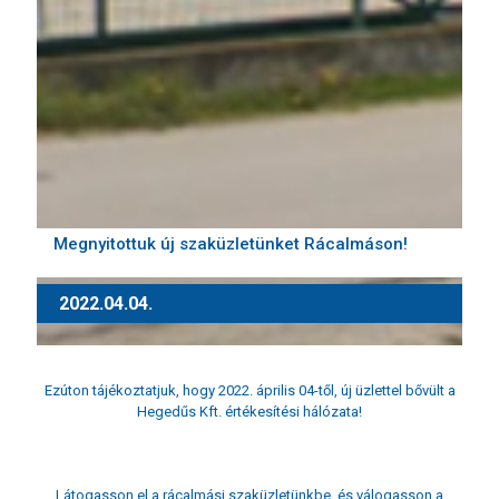
Megnyitottuk új szaküzletünket Rácalmáson!
2022.04.04.
Ezúton tájékoztatjuk, hogy 2022. április 04-től, új üzlettel bővült a
Hegedűs Kft. értékesítési hálózata!
Látogasson el a rácalmási szaküzletünkbe, és válogasson a