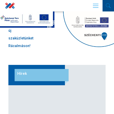
Megnyitottuk
új
szaküzletünket
Rácalmáson!
Hírek