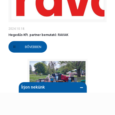
2024.10.18.
Hegedűs Kft. partner bemutató: RAVAK
BŐVEBBEN
Írjon nekünk
Név (kötelező)
2024.10.15.
Győri családi nap és horgászverseny