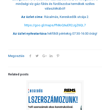
minőségi víz-gáz-fűtés és fürdőszobai termékek széles
választékából!
Az üzlet címe:
Rácalmás, Kereskedők utcája 2.
https://goo.gl/maps/Ph8oQ6uER2JgZ6QL7
Az üzlet nyitvatartása
hétfőtől péntekig 07:30-16:00 óráig!
Megosztás
Related posts