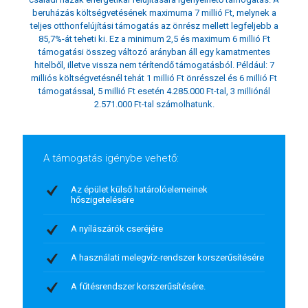
beruházás költségvetésének maximuma 7 millió Ft, melynek a
teljes otthonfelújítási támogatás az önrész mellett legfeljebb a
85,7%-át teheti ki. Ez a minimum 2,5 és maximum 6 millió Ft
támogatási összeg változó arányban áll egy kamatmentes
hitelből, illetve vissza nem térítendő támogatásból. Például: 7
milliós költségvetésnél tehát 1 millió Ft önrésszel és 6 millió Ft
támogatással, 5 millió Ft esetén 4.285.000 Ft-tal, 3 milliónál
2.571.000 Ft-tal számolhatunk.
A támogatás igénybe vehető:
Az épület külső határolóelemeinek
hőszigetelésére
A nyílászárók cseréjére
A használati melegvíz-rendszer korszerűsítésére
A fűtésrendszer korszerűsítésére.