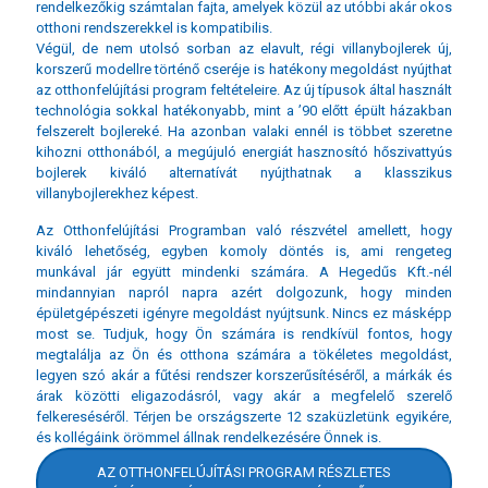
rendelkezőkig számtalan fajta, amelyek közül az utóbbi akár okos
otthoni rendszerekkel is kompatibilis.
Végül, de nem utolsó sorban az elavult, régi villanybojlerek új,
korszerű modellre történő cseréje is hatékony megoldást nyújthat
az otthonfelújítási program feltételeire. Az új típusok által használt
technológia sokkal hatékonyabb, mint a ’90 előtt épült házakban
felszerelt bojlereké. Ha azonban valaki ennél is többet szeretne
kihozni otthonából, a megújuló energiát hasznosító hőszivattyús
bojlerek kiváló alternatívát nyújthatnak a klasszikus
villanybojlerekhez képest.
Az Otthonfelújítási Programban való részvétel amellett, hogy
kiváló lehetőség, egyben komoly döntés is, ami rengeteg
munkával jár együtt mindenki számára. A Hegedűs Kft.-nél
mindannyian napról napra azért dolgozunk, hogy minden
épületgépészeti igényre megoldást nyújtsunk. Nincs ez másképp
most se. Tudjuk, hogy Ön számára is rendkívül fontos, hogy
megtalálja az Ön és otthona számára a tökéletes megoldást,
legyen szó akár a fűtési rendszer korszerűsítéséről, a márkák és
árak közötti eligazodásról, vagy akár a megfelelő szerelő
felkereséséről. Térjen be országszerte 12 szaküzletünk egyikére,
és kollégáink örömmel állnak rendelkezésére Önnek is.
AZ OTTHONFELÚJÍTÁSI PROGRAM RÉSZLETES