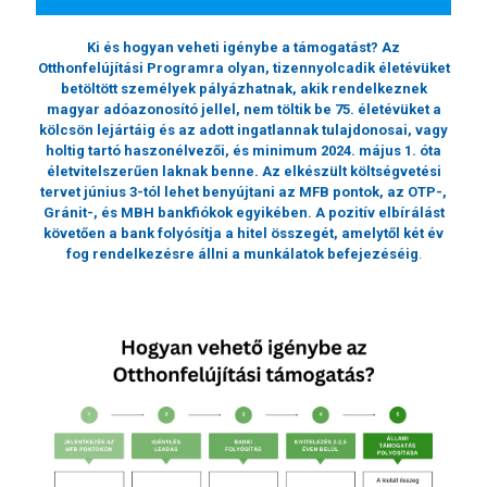
Ki és hogyan veheti igénybe a támogatást?
Az
Otthonfelújítási Programra olyan, tizennyolcadik életévüket
betöltött személyek pályázhatnak, akik rendelkeznek
magyar adóazonosító jellel, nem töltik be 75. életévüket a
kölcsön lejártáig és az adott ingatlannak tulajdonosai, vagy
holtig tartó haszonélvezői, és minimum 2024. május 1. óta
életvitelszerűen laknak benne. Az elkészült költségvetési
tervet június 3-tól lehet benyújtani az MFB pontok, az OTP-,
Gránit-, és MBH bankfiókok egyikében. A pozitív elbírálást
követően a bank folyósítja a hitel összegét, amelytől két év
fog rendelkezésre állni a munkálatok befejezéséig
.