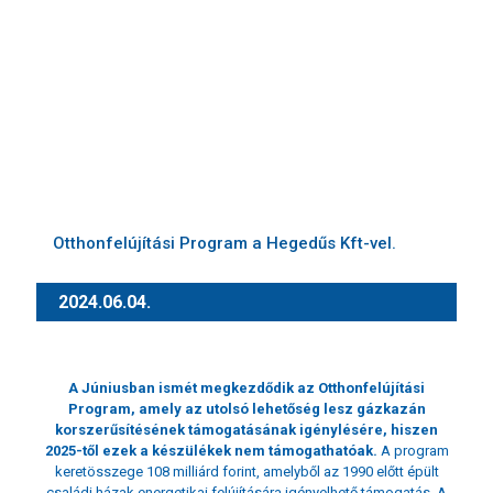
Otthonfelújítási Program a Hegedűs Kft-vel.
2024.06.04.
A Júniusban ismét megkezdődik az Otthonfelújítási
Program, amely az utolsó lehetőség lesz gázkazán
korszerűsítésének támogatásának igénylésére, hiszen
2025-től ezek a készülékek nem támogathatóak.
A program
keretösszege 108 milliárd forint, amelyből az 1990 előtt épült
családi házak energetikai felújítására igényelhető támogatás. A