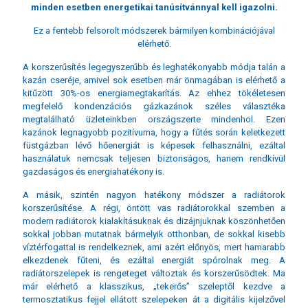
minden esetben energetikai tanúsítvánnyal kell igazolni.
Ez a fentebb felsorolt módszerek bármilyen kombinációjával
elérhető.
A korszerűsítés legegyszerűbb és leghatékonyabb módja talán a
kazán cseréje, amivel sok esetben már önmagában is elérhető a
kitűzött 30%-os energiamegtakarítás. Az ehhez tökéletesen
megfelelő kondenzációs gázkazánok széles választéka
megtalálható üzleteinkben országszerte mindenhol. Ezen
kazánok legnagyobb pozitívuma, hogy a fűtés során keletkezett
füstgázban lévő hőenergiát is képesek felhasználni, ezáltal
használatuk nemcsak teljesen biztonságos, hanem rendkívül
gazdaságos és energiahatékony is.
A másik, szintén nagyon hatékony módszer a radiátorok
korszerűsítése. A régi, öntött vas radiátorokkal szemben a
modern radiátorok kialakításuknak és dizájnjuknak köszönhetően
sokkal jobban mutatnak bármelyik otthonban, de sokkal kisebb
víztérfogattal is rendelkeznek, ami azért előnyös, mert hamarabb
elkezdenek fűteni, és ezáltal energiát spórolnak meg. A
radiátorszelepek is rengeteget változtak és korszerűsödtek. Ma
már elérhető a klasszikus, „tekerős” szeleptől kezdve a
termosztatikus fejjel ellátott szelepeken át a digitális kijelzővel