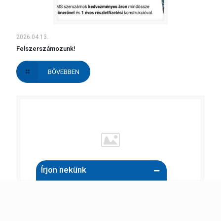
2026.04.13.
Felszerszámozunk!
BŐVEBBEN
Írjon nekünk
Név (kötelező)
2025.08.27.
Villanybojler készülékcsere