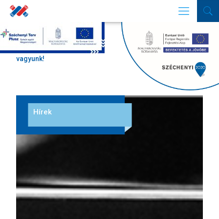
Nyitva
vagyunk!
Hírek