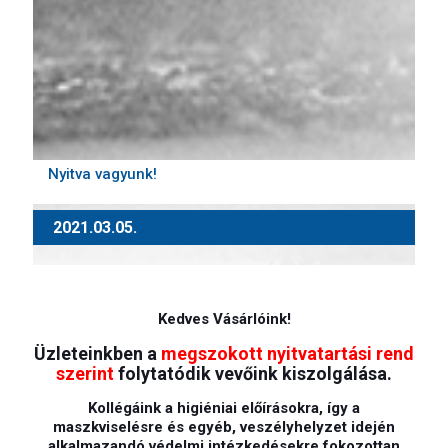
Nyitva vagyunk!
2021.03.05.
Kedves Vásárlóink!
Üzleteinkben a
megszokott nyitvatartási rend
szerint
folytatódik vevőink kiszolgálása.
Kollégáink a higiéniai előírásokra, így a
maszkviselésre és egyéb, veszélyhelyzet idején
alkalmazandó védelmi intézkedésekre fokozottan