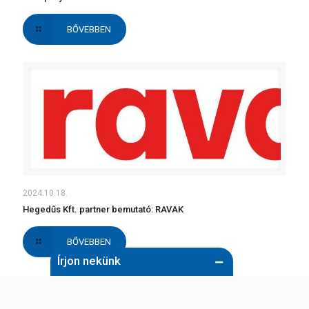
BŐVEBBEN
2024.10.18.
Hegedűs Kft. partner bemutató: RAVAK
BŐVEBBEN
Írjon nekünk
Név (kötelező)