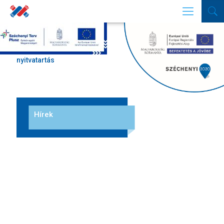
Ünnepi
nyitvatartás
Hírek