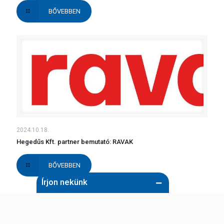
BŐVEBBEN
2024.10.18.
Hegedűs Kft. partner bemutató: RAVAK
BŐVEBBEN
Írjon nekünk
Név (kötelező)