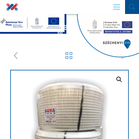
SZŰRŐ
Termékek