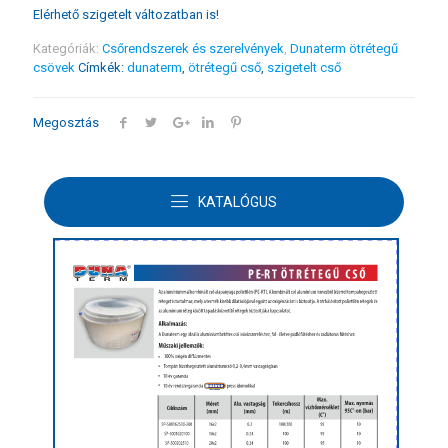
Elérhető szigetelt változatban is!
Kategóriák:
Csőrendszerek és szerelvények
,
Dunaterm ötrétegű
csövek
Címkék:
dunaterm
,
ötrétegű cső
,
szigetelt cső
Megosztás
TOVÁBBI INFORMÁCIÓK
KATALÓGUS