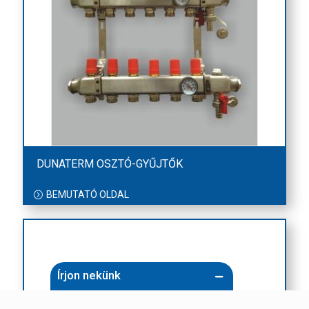
DUNATERM OSZTÓ-GYŰJTŐK
BEMUTATÓ OLDAL
Írjon nekünk
Név (kötelező)