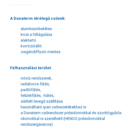
A Dunaterm ötrétegű csövek:
alumíniumbetétes
kicsi a hőtágulása
alaktartó
korrózióálló
oxigéndiffúzió mentes
Felhasználási terület:
ivóvíz rendszerek,
radiátoros fűtés,
padlófűtés,
felületfűtés, -hűtés,
sűrített levegő szállítása
használható ipari csővezetékekhez is
a Dunaterm csőrendszer présidomokkal és szorítógyűrűs
idomokkal is szerelhető (HENCO présidomokkal
rendszergarancia)