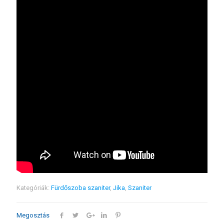
Kategóriák:
Fürdőszoba szaniter
,
Jika
,
Szaniter
Megosztás