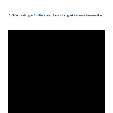
A JIKA cseh gyár 1878-as alapítása óta gyárt kerámia termékeket.