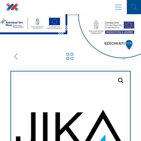
SZŰRŐ
Termékek