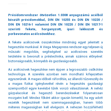
Présidomrendszer ötvözetlen 1.0308 anyagszámú acélból
készült présidomokkal, DIN EN 10255 és DIN EN 10220 /
DIN EN 10216‑1 valamint DIN EN 10220 / DIN EN 10217‑1
szerinti fekete, horganyzott, ipari lakkozott és
porbevonatos acélcsövekhez.
A fekete acélcsövek összekötése mindmáig egyet jelentett a
hegesztési munkával. A Viega Megapress rendszer egy teljesen új
műszaki megoldás, segítségével az acélcsöves szerelés
területére is bevonult a préstechnika, annak számos előnyével:
biztonságosabb, könnyebb és gazdaságosabb.
Az acélcsövek hegesztése nem éppen a legrosszabb csőkötési
technológia. A szerelés azonban nem mondható kifejezetten
egyszerűnek. A magas időbeli ráfordítás, az állandó tűzveszély és
a magas fizikai igénybevétel révén a hegesztés gazdasági
szempontból egyre kevésbé tűnik vonzó választásnak. A nehéz
gázpalacokat és hegesztő berendezéseket folyamatosan
mozgatni kell. Mindez főként akkor igazán kimerítő, ha egy adott
vezeték hegesztését nem szemmagasságban, hanem több
méteres magasságban kell elvégezni. A nehezen hozzáférhető