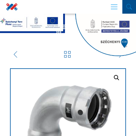
SZŰRŐ
Termékek