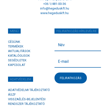
+36 1/481-00-36
info@hegeduskft.hu
www.hegeduskft.hu
MENÜ
FELIRATKOZÁS HÍRLEVÉLRE
CÉGÜNK
TERMÉKEK
AKTUALITÁSOK
KATALÓGUSOK
SEGÉDLETEK
KAPCSOLAT
FELIRATKOZÁS
ADATVÉDELEM
ADATVÉDELMI TÁJÉKOZTATÓ
ÁSZF
VISSZAÉLÉS-BEJELENTÉSI
RENDSZER TÁJÉKOZTATÓ