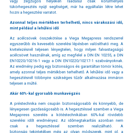
vagy zegzugos helyeken ráadásul csak körülményes
tükörhegesztés nyújt segítséget, már ha egyáltalán létre lehet
hozni a hegesztési varratot.
Azonnal teljes mértékben terhelhető, nincs várakozási idő,
mint például a lehűlési idő
Az acélcsövek összekötése a Viega Megapress rendszerrel
egyszerűbb és kevesebb szerelési lépésben valósítható meg. A
kivitelezésnél teljesen lényegtelen, hogy milyen falvastagságú
acélcsövet használnak, amíg az megfelel a DIN EN 10255, a DIN
EN10220/10216-1 vagy a DIN EN10220/10217-1 szabványoknak.
Az eredmény pedig egy biztonságos és garantáltan tömör kötés,
amely azonnal teljes mértékben terhelhető. A lehűlési idő vagy a
hegesztésnél többnyire szükséges tűzőr alkalmazása immáron
teljesen a múlté.
Akár 60%-kal gyorsabb munkavégzés
A préstechnika nem csupán biztonságosabb és könnyebb, de
lényegesen gazdaságosabb is. A hegesztéssel szemben a Viega
Megapress szerelés a kötéstechnikában 60%-kal rövidebb
szerelési időt eredményez. Az időmegtakarítás azonban nem
csak a hegesztéssel szemben realizálható. A
biztonság tekintetében még az olyan módszerek, mint pl. a