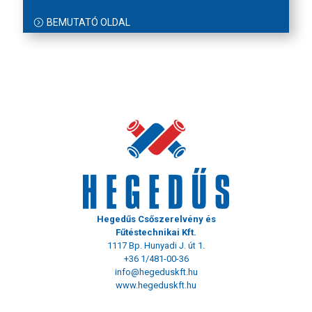
BEMUTATÓ OLDAL
Hegedűs Csőszerelvény és
Fűtéstechnikai Kft.
1117 Bp. Hunyadi J. út 1.
+36 1/481-00-36
info@hegeduskft.hu
www.hegeduskft.hu