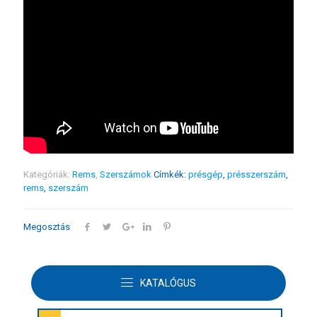
Kategóriák:
Rems
,
Szerszámok
Címkék:
présgép
,
présszerszám
,
rems
,
szerszám
Megosztás
KATALÓGUS