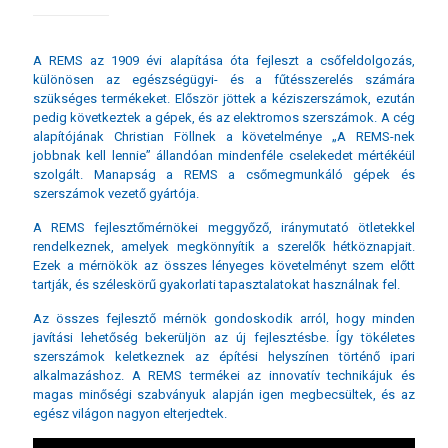
A REMS az 1909 évi alapítása óta fejleszt a csőfeldolgozás,
különösen az egészségügyi- és a fűtésszerelés számára
szükséges termékeket. Először jöttek a kéziszerszámok, ezután
pedig következtek a gépek, és az elektromos szerszámok. A cég
alapítójának Christian Föllnek a követelménye „A REMS-nek
jobbnak kell lennie” állandóan mindenféle cselekedet mértékéül
szolgált. Manapság a REMS a csőmegmunkáló gépek és
szerszámok vezető gyártója.
A REMS fejlesztőmérnökei meggyőző, iránymutató ötletekkel
rendelkeznek, amelyek megkönnyítik a szerelők hétköznapjait.
Ezek a mérnökök az összes lényeges követelményt szem előtt
tartják, és széleskörű gyakorlati tapasztalatokat használnak fel.
Az összes fejlesztő mérnök gondoskodik arról, hogy minden
javítási lehetőség bekerüljön az új fejlesztésbe. Így tökéletes
szerszámok keletkeznek az építési helyszínen történő ipari
alkalmazáshoz. A REMS termékei az innovatív technikájuk és
magas minőségi szabványuk alapján igen megbecsültek, és az
egész világon nagyon elterjedtek.