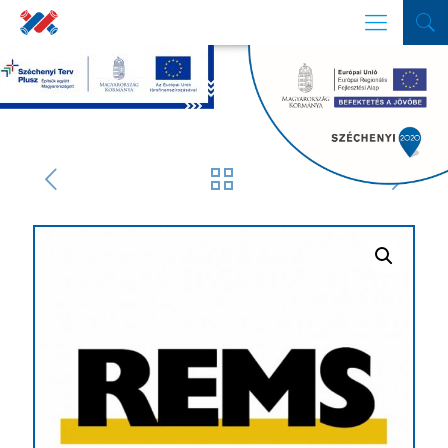
SZŰRŐ
Termékek