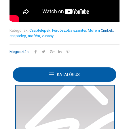
Kategóriák:
Csaptelepek
,
Fürdőszoba szaniter
,
Mofém
Címkék:
csaptelep
,
mofém
,
zuhany
Megosztás
KATALÓGUS