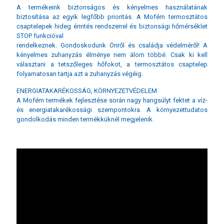
A termékeink biztonságos és kényelmes használatának
biztosítása az egyik legfőbb prioritás. A Mofém termosztátos
csaptelepek hideg érintés rendszerrel és biztonsági hőmérséklet
STOP funkcióval
rendelkeznek. Gondoskodunk Önről és családja védelméről! A
kényelmes zuhanyzás élménye nem álom többé. Csak ki kell
választani a tetszőleges hőfokot, a termosztátos csaptelep
folyamatosan tartja azt a zuhanyzás végéig.
ENERGIATAKARÉKOSSÁG, KÖRNYEZETVÉDELEM
A Mofém termékek fejlesztése során nagy hangsúlyt fektet a víz-
és energiatakarékossági szempontokra. A környezettudatos
gondolkodás minden termékküknél megjelenik.