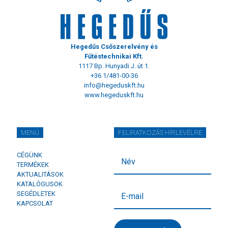
Hegedűs Csőszerelvény és
Fűtéstechnikai Kft.
1117 Bp. Hunyadi J. út 1.
+36 1/481-00-36
info@hegeduskft.hu
www.hegeduskft.hu
MENÜ
FELIRATKOZÁS HÍRLEVÉLRE
CÉGÜNK
TERMÉKEK
AKTUALITÁSOK
KATALÓGUSOK
SEGÉDLETEK
KAPCSOLAT