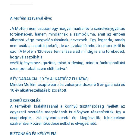
A Mofém szavaival élve:
„A Mofém nem csupán egy magyar márkanév a szerelvénygyártás
történetében, hanem mindannak a szimbóluma, amit az emberi
alkotási vágy megvalósulásának neveznek. Egy legenda, amely
nem csak a csaptelepekről, de az azokat létrehozó emberekről is
szól. A Mofém 120 éves fennállása alatt mindig is arra törekedett,
hogy választékát a
vevői igényekhez igazítsa, mind a desing, mind a funkcionalitási
szempontokat szem előtt tartva.”
5 ÉV GARANCIA, 10 ÉV ALKATRÉSZ ELLÁTÁS
Minden Mofém csaptelepre és zuhanyrendszerre 5 év garancia és
10 év alkatrészellátás biztosított.
SZERŰ SZERELÉS
A termékek kialakításánál a könnyű tisztíthatóság mellett az
egyszerű szerelési megoldások is előnyben részesítettek, így a
csaptelepek, zuhanyrendszerek és kiegészítők felszerelése
szakember közreműködése nélkül is elvégezhető.
BIZTONSÁG ÉS KÉNYELEM