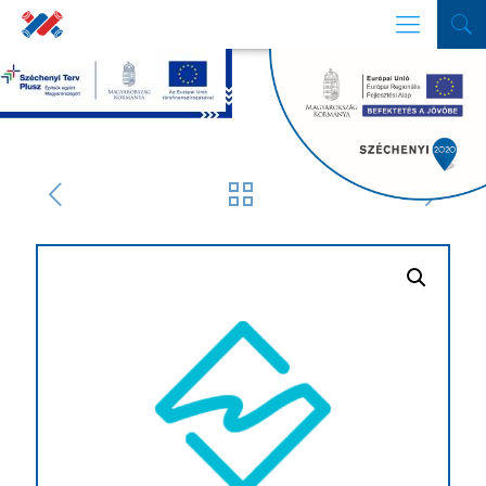
SZŰRŐ
Termékek