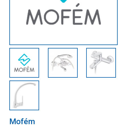
Mofém