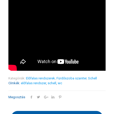
Kategóriák:
Előfalas rendszerek
,
Fürdőszoba szaniter
,
Schell
Címkék:
előfalas rendszer
,
schell
,
wc
Megosztás