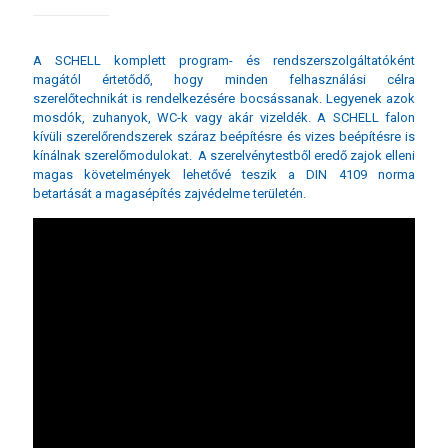
A SCHELL komplett program- és rendszerszolgáltatóként
magától értetődő, hogy minden felhasználási célra
szerelőtechnikát is rendelkezésére bocsássanak. Legyenek azok
mosdók, zuhanyok, WC-k vagy akár vizeldék. A SCHELL falon
kívüli szerelőrendszerek száraz beépítésre és vizes beépítésre is
kínálnak szerelőmodulokat. A szerelvénytestből eredő zajok elleni
magas követelmények lehetővé teszik a DIN 4109 norma
betartását a magasépítés zajvédelme területén.