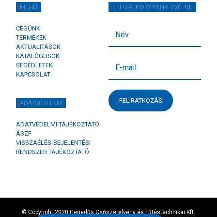
MENÜ
FELIRATKOZÁS HÍRLEVÉLRE
CÉGÜNK
TERMÉKEK
AKTUALITÁSOK
KATALÓGUSOK
SEGÉDLETEK
KAPCSOLAT
FELIRATKOZÁS
ADATVÉDELEM
ADATVÉDELMI TÁJÉKOZTATÓ
ÁSZF
VISSZAÉLÉS-BEJELENTÉSI
RENDSZER TÁJÉKOZTATÓ
© Copyright 2020 Hegedűs Csőszerelvény és Fűtéstechnikai Kft.