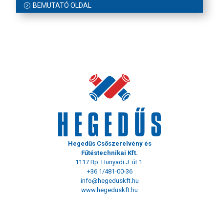
BEMUTATÓ OLDAL
Hegedűs Csőszerelvény és
Fűtéstechnikai Kft.
1117 Bp. Hunyadi J. út 1.
+36 1/481-00-36
info@hegeduskft.hu
www.hegeduskft.hu