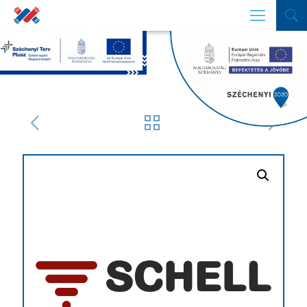
SZŰRŐ
Termékek