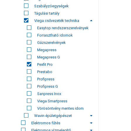
Szabályzóegységek
Tágulási tartály
Viega csővezeték technika
Easytop rendszerszerelvények
Forrasztható idomok
Gázszerelvények
Megapress
Megapress G
Pexfit Pro
Prestabo
Profipress
Profipress G
Sanpress Inox
Viega Smartpress
Vörösöntvény mentes idom
Wavin épületgépészet
Elektromos fűtés
Elektromos vízmelegítő