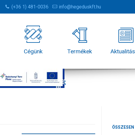
(+36 1) 481-0036
info@hegeduskft.hu
Cégünk
Termékek
Aktualitá
Termékek
ÖSSZESEN 