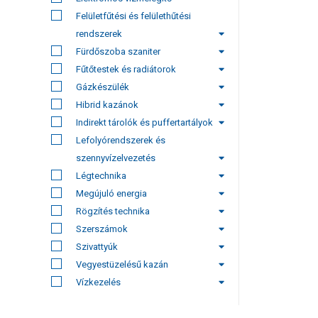
Felületfűtési és felülethűtési
rendszerek
Fürdőszoba szaniter
Fűtőtestek és radiátorok
Gázkészülék
Hibrid kazánok
Indirekt tárolók és puffertartályok
Lefolyórendszerek és
szennyvízelvezetés
Légtechnika
Megújuló energia
Rögzítés technika
Szerszámok
Szivattyúk
Vegyestüzelésű kazán
Vízkezelés