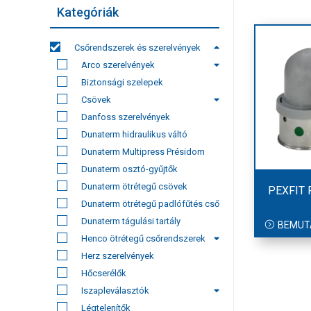
Kategóriák
Csőrendszerek és szerelvények
Arco szerelvények
Biztonsági szelepek
Csövek
Danfoss szerelvények
Dunaterm hidraulikus váltó
Dunaterm Multipress Présidom
Dunaterm osztó-gyűjtők
Dunaterm ötrétegű csövek
PEXFIT
Dunaterm ötrétegű padlófűtés cső
Dunaterm tágulási tartály
BEMUT
Henco ötrétegű csőrendszerek
Herz szerelvények
Hőcserélők
Iszapleválasztók
Légtelenítők