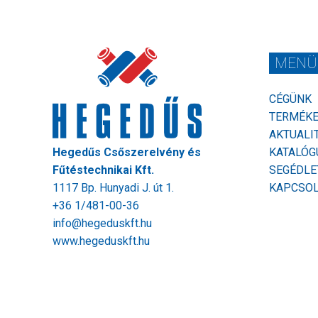
MENÜ
CÉGÜNK
TERMÉK
AKTUALI
Hegedűs Csőszerelvény és
KATALÓG
Fűtéstechnikai Kft.
SEGÉDLE
1117 Bp. Hunyadi J. út 1.
KAPCSO
+36 1/481-00-36
info@hegeduskft.hu
www.hegeduskft.hu