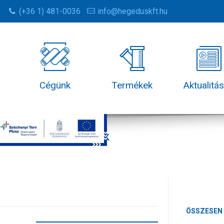
(+36 1) 481-0036
info@hegeduskft.hu
Cégünk
Termékek
Aktualitá
Termékek
ÖSSZESEN 