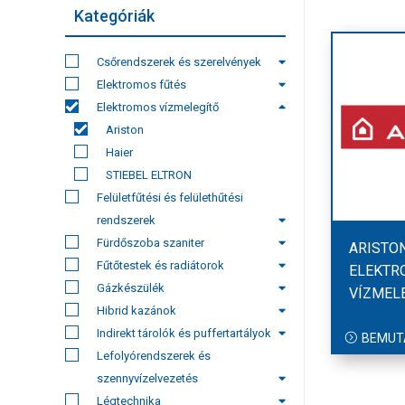
Kategóriák
Csőrendszerek és szerelvények
Elektromos fűtés
Elektromos vízmelegítő
Ariston
Haier
STIEBEL ELTRON
Felületfűtési és felülethűtési
rendszerek
Fürdőszoba szaniter
ARISTO
Fűtőtestek és radiátorok
ELEKTR
Gázkészülék
VÍZMEL
Hibrid kazánok
Indirekt tárolók és puffertartályok
BEMUT
Lefolyórendszerek és
szennyvízelvezetés
Légtechnika