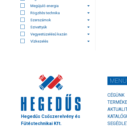
Megújuló energia
Rögzítés technika
Szerszámok
Szivattyúk
Vegyestüzelésű kazán
Vízkezelés
MENÜ
CÉGÜNK
TERMÉK
AKTUALI
Hegedűs Csőszerelvény és
KATALÓG
Fűtéstechnikai Kft.
SEGÉDLE