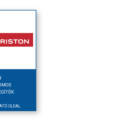
N
OMOS
EGÍTŐK
ATÓ OLDAL