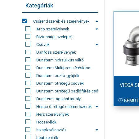
Kategóriák
Csőrendszerek és szerelvények
Arco szerelvények
Biztonsági szelepek
Csövek
Danfoss szerelvények
Dunaterm hidraulikus váltó
Dunaterm Multipress Présidom
Dunaterm osztó-gyűjtők
Dunaterm ötrétegű csövek
VIEGA 
Dunaterm ötrétegű padlófűtés cső
Dunaterm tágulási tartály
BEMUT
Henco ötrétegű csőrendszerek
Herz szerelvények
Hőcserélők
Iszapleválasztók
Légtelenítők