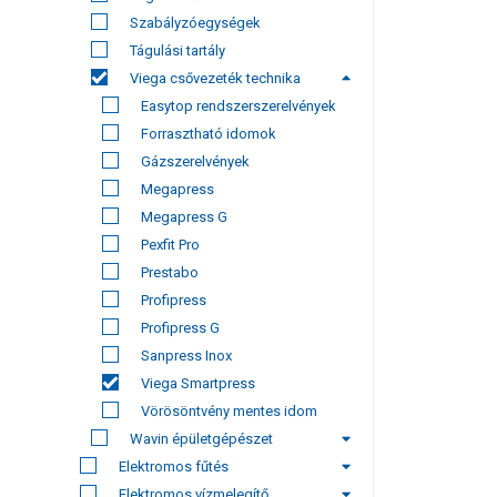
Szabályzóegységek
Tágulási tartály
Viega csővezeték technika
Easytop rendszerszerelvények
Forrasztható idomok
Gázszerelvények
Megapress
Megapress G
Pexfit Pro
Prestabo
Profipress
Profipress G
Sanpress Inox
Viega Smartpress
Vörösöntvény mentes idom
Wavin épületgépészet
Elektromos fűtés
Elektromos vízmelegítő