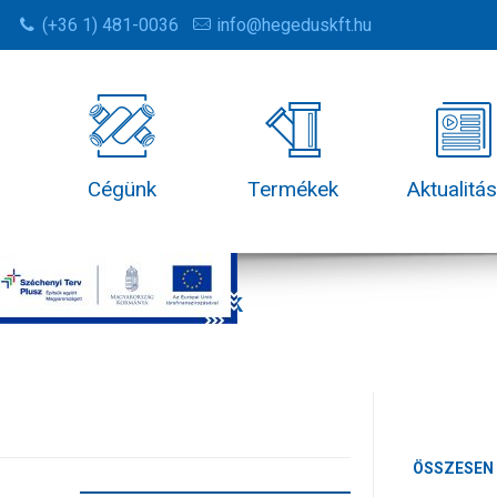
(+36 1) 481-0036
info@hegeduskft.hu
Cégünk
Termékek
Aktualitá
Termékek
ÖSSZESEN 