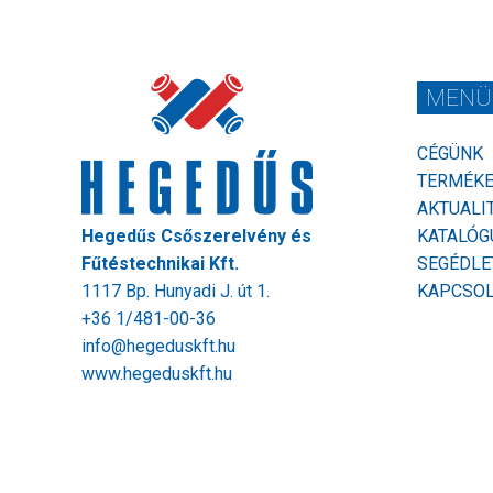
MENÜ
CÉGÜNK
TERMÉK
AKTUALI
Hegedűs Csőszerelvény és
KATALÓG
Fűtéstechnikai Kft.
SEGÉDLE
1117 Bp. Hunyadi J. út 1.
KAPCSO
+36 1/481-00-36
info@hegeduskft.hu
www.hegeduskft.hu