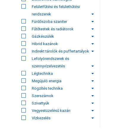
Felületfűtési és felülethűtési
rendszerek
Fürdőszoba szaniter
Fűtőtestek és radiátorok
Gázkészülék
Hibrid kazánok
Indirekt tárolók és puffertartályok
Lefolyórendszerek és
szennyvízelvezetés
Légtechnika
Megújuló energia
Rögzítés technika
Szerszámok
Szivattyúk
Vegyestüzelésű kazán
Vízkezelés